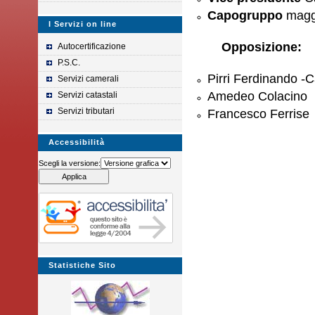
Capogruppo
magg
I Servizi on line
Opposizione:
Autocertificazione
P.S.C.
Pirri Ferdinando 
Servizi camerali
Amedeo Colacino
Servizi catastali
Servizi tributari
Francesco Ferrise
Accessibilità
Scegli la versione:
Statistiche Sito