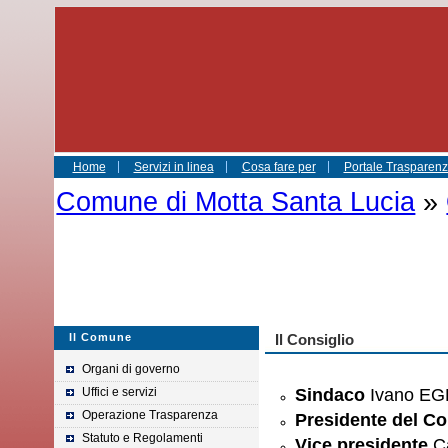
Home
Servizi in linea
Cosa fare per
Portale Trasparenza
Comune di Motta Santa Lucia
»
Il Comune
Il Consiglio
Organi di governo
Uffici e servizi
Sindaco
Ivano E
Operazione Trasparenza
Presidente del Co
Statuto e Regolamenti
Vice presidente
Ca