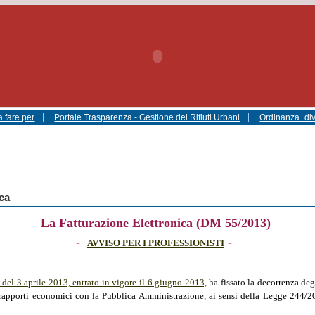
 fare per
Portale Trasparenza - Gestione dei Rifiuti Urbani
Ordinanza_di
ca
La Fatturazione Elettronica (DM 55/2013)
-
-
AVVISO PER I PROFESSIONISTI
 del 3 aprile 2013, entrato in vigore il 6 giugno 2013,
ha fissato la decorrenza deg
 rapporti economici con la Pubblica Amministrazione, ai sensi della Legge 244/2