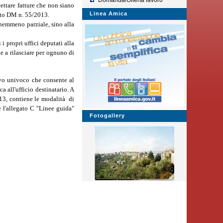
Domanda/Offerta lavoro
ettare fatture che non siano
Linea Amica
tato DM n. 55/2013.
 nemmeno parziale, sino alla
i propri uffici deputati alla
e a rilasciare per ognuno di
tivo univoco che consente al
a all'ufficio destinatario. A
13, contiene le modalità di
 l'allegato C "Linee guida"
Fotogallery