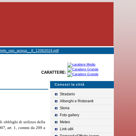
vieto_uso_acqua__6_12062024.pdf
CARATTERE:
Conosci la città
Stradario
Alberghi e Ristoranti
Storia
Foto gallery
li obblighi di utilizzo della
Meteo
007, art. 1, commi da 209 a
Link utili