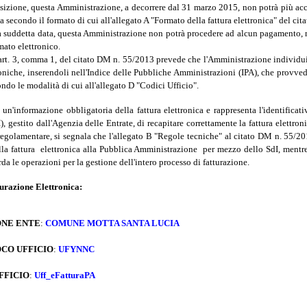
sizione, questa Amministrazione, a decorrere dal 31 marzo 2015, non potrà più acc
a secondo il formato di cui all'allegato A "Formato della fattura elettronica" del ci
lla suddetta data, questa Amministrazione non potrà procedere ad alcun pagamento,
rmato elettronico.
 l'art. 3, comma 1, del citato DM n. 55/2013 prevede che l'Amministrazione individui 
troniche, inserendoli nell'Indice delle Pubbliche Amministrazioni (IPA), che provved
do le modalità di cui all'allegato D "Codici Ufficio".
 un'informazione obbligatoria della fattura elettronica e rappresenta l'identifica
, gestito dall'Agenzia delle Entrate, di recapitare correttamente la fattura elettronic
golamentare, si segnala che l'allegato B "Regole tecniche" al citato DM n. 55/20
lla fattura elettronica alla Pubblica Amministrazione per mezzo dello SdI, mentre
a le operazioni per la gestione dell'intero processo di fatturazione.
turazione Elettronica:
NE ENTE
:
COMUNE MOTTA SANTA LUCIA
CO UFFICIO
:
UFYNNC
FFICIO
:
Uff_eFatturaPA