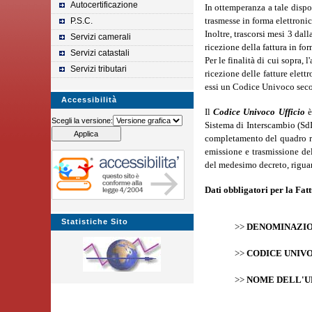
Autocertificazione
In ottemperanza a tale dispo
trasmesse in forma elettronic
P.S.C.
Inoltre, trascorsi mesi 3 da
Servizi camerali
ricezione della fattura in fo
Servizi catastali
Per le finalità di cui sopra,
Servizi tributari
ricezione delle fatture elet
essi un Codice Univoco secon
Accessibilità
Il
Codice Univoco Ufficio
è
Scegli la versione:
Sistema di Interscambio (SdI)
completamento del quadro re
emissione e trasmissione de
del medesimo decreto, riguard
Dati obbligatori per la Fat
Statistiche Sito
>>
DENOMINAZIO
>>
CODICE UNIVO
>>
NOME DELL'U