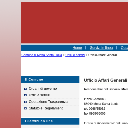
Home
Servizi in linea
Cosa
Comune di Motta Santa Lucia
»
Uffici e servizi
» Ufficio Affari Generali
Il Comune
Ufficio Affari Generali
Organi di governo
Responsabile del Servizio:
Mar
Uffici e servizi
P.zza Castello 2
Operazione Trasparenza
88040 Motta Santa Lucia
Statuto e Regolamenti
tel. 0968/65032
fax 0968/65006
I Servizi on line
Orario di Ricevimento: dal Lunedì