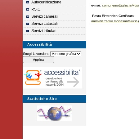
Autocertificazione
e-mail:
comunemottaslucia@tisca
P.S.C.
P
osta
E
lettronica
C
ertificata:
Servizi camerali
amministrativo.mottasantaluci
Servizi catastali
Servizi tributari
Accessibilità
Scegli la versione:
Statistiche Sito