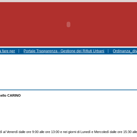
 fare per
Portale Trasparenza - Gestione dei Rifiuti Urbani
Ordinanza_di
cello CARINO
 al Venerdì dalle ore 9:00 alle ore 13:00 e nei giorni di Lunedì e Mercoledì dalle ore 15:30 all