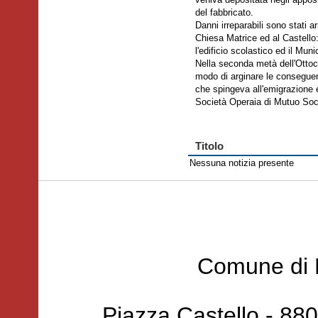
veniva depositata negli apposi
del fabbricato.
Danni irreparabili sono stati a
Chiesa Matrice ed al Castello:
l'edificio scolastico ed il Muni
Nella seconda metà dell'Ottoc
modo di arginare le conseguen
che spingeva all'emigrazione 
Società Operaia di Mutuo So
Titolo
Nessuna notizia presente
Comune di 
Piazza Castello - 88