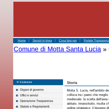
Home
Servizi in linea
Cosa fare per
Portale Trasparenza
Comune di Motta Santa Lucia
» 
Il Comune
Storia
Organi di governo
Motta S. Lucia, nell'ambito de
colloca tra i paesi che meglio 
Uffici e servizi
medievale: la scelta dell'area 
Operazione Trasparenza
abitato, innanzitutto, risulta 
Statuto e Regolamenti
ordine strategico; il bisogno di