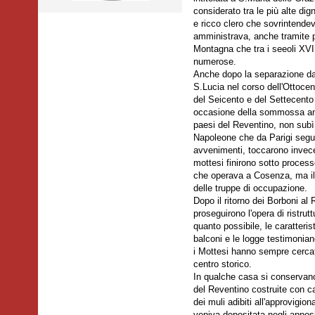
considerato tra le più alte d
e ricco clero che sovrintendeva 
amministrava, anche tramite pr
Montagna che tra i seeoli XVI
numerose.
Anche dopo la separazione dal
S.Lucia nel corso dell'Ottocen
del Seicento e del Settecento
occasione della sommossa anti
paesi del Reventino, non subì 
Napoleone che da Parigi segu
avvenimenti, toccarono invece 
mottesi finirono sotto proce
che operava a Cosenza, ma il c
delle truppe di occupazione.
Dopo il ritorno dei Borboni al 
proseguirono l'opera di ristru
quanto possibile, le caratteristi
balconi e le logge testimonia
i Mottesi hanno sempre cercato
centro storico.
In qualche casa si conservano 
del Reventino costruite con car
dei muli adibiti all'approvig