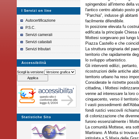
spingendosi all'interno della 
l'antico centro abitato posto 
I Servizi on line
"Parchia", indusse gli abitanti 
Autocertificazione
facilmente difendibile.
In posizione elevata fu costrui
P.S.C.
edificata la principale Chiesa 
Servizi camerali
Mottesi sorgevano poi lungo l
Servizi catastali
Piazza Castello e che coincide
Servizi tributari
La struttura originaria del pae
territorio che rapidamente deg
lo sviluppo urbanistico.
Accessibilità
Gli interventi edilizi, pertanto
ricostruzioni delle antiche ab
Scegli la versione:
territorio urbano ha reso impos
Considerate le ristrette possibi
cittadina, i Mottesi indirizza
venne ad interessare la loro 
cinquecento, verso il territor
I vasti possedimenti dell'Abba
fondi rustici vescovili richia
di colonizzazione che divenne
Statistiche Sito
furono essenzialmente i Motte
La comunità Mottese, era sott
Martirano. A Motta si trovava 
intitolata a S.Maria delle Gra