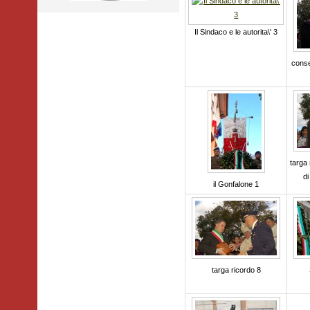
Il Sindaco e le autorita\' 3
conse
targa 
d
il Gonfalone 1
targa ricordo 8