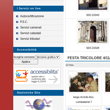
I Servizi on line
SDC10343
Autocertificazione
P.S.C.
Servizi camerali
Servizi catastali
Servizi tributari
SDC10328
Accessibilità
Scegli la versione:
FESTA TRICOLORE 4/11
13 foto
Statistiche Sito
targa ricordo Ass.
combattenti 7