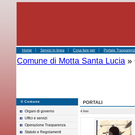
Home
Servizi in linea
Cosa fare per
Portale Trasparenza
Comune di Motta Santa Lucia
» 
Il Comune
PORTALI
Organi di governo
4 foto
Uffici e servizi
Operazione Trasparenza
Statuto e Regolamenti