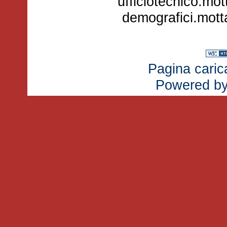
ufficiotecnico.mo
demografici.mot
Pagina carica
Powered b